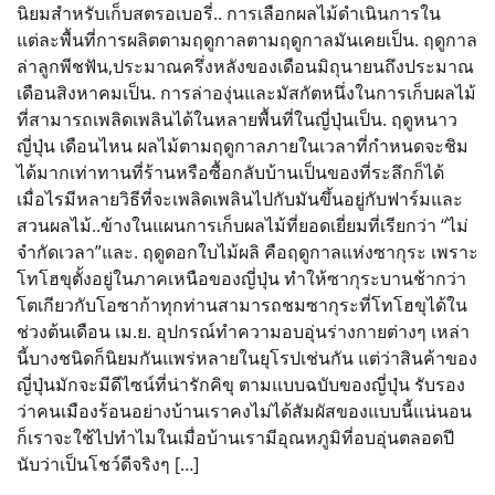
นิยมสำหรับเก็บสตรอเบอรี่.. การเลือกผลไม้ดำเนินการใน
แต่ละพื้นที่การผลิตตามฤดูกาลตามฤดูกาลมันเคยเป็น. ฤดูกาล
ล่าลูกพีชฟัน,ประมาณครึ่งหลังของเดือนมิถุนายนถึงประมาณ
เดือนสิงหาคมเป็น. การล่าองุ่นและมัสกัตหนึ่งในการเก็บผลไม้
ที่สามารถเพลิดเพลินได้ในหลายพื้นที่ในญี่ปุ่นเป็น. ฤดูหนาว
ญี่ปุ่น เดือนไหน ผลไม้ตามฤดูกาลภายในเวลาที่กำหนดจะชิม
ได้มากเท่าทานที่ร้านหรือซื้อกลับบ้านเป็นของที่ระลึกก็ได้
เมื่อไรมีหลายวิธีที่จะเพลิดเพลินไปกับมันขึ้นอยู่กับฟาร์มและ
สวนผลไม้..ข้างในแผนการเก็บผลไม้ที่ยอดเยี่ยมที่เรียกว่า “ไม่
จำกัดเวลา”และ. ฤดูดอกใบไม้ผลิ คือฤดูกาลแห่งซากุระ เพราะ
โทโฮขุตั้งอยู่ในภาคเหนือของญี่ปุ่น ทำให้ซากุระบานช้ากว่า
โตเกียวกับโอซาก้าทุกท่านสามารถชมซากุระที่โทโฮขุได้ใน
ช่วงต้นเดือน เม.ย. อุปกรณ์ทำความอบอุ่นร่างกายต่างๆ เหล่า
นี้บางชนิดก็นิยมกันแพร่หลายในยุโรปเช่นกัน แต่ว่าสินค้าของ
ญี่ปุ่นมักจะมีดีไซน์ที่น่ารักคิขุ ตามแบบฉบับของญี่ปุ่น รับรอง
ว่าคนเมืองร้อนอย่างบ้านเราคงไม่ได้สัมผัสของแบบนี้แน่นอน
ก็เราจะใช้ไปทำไมในเมื่อบ้านเรามีอุณหภูมิที่อบอุ่นตลอดปี
นับว่าเป็นโชว์ดีจริงๆ […]