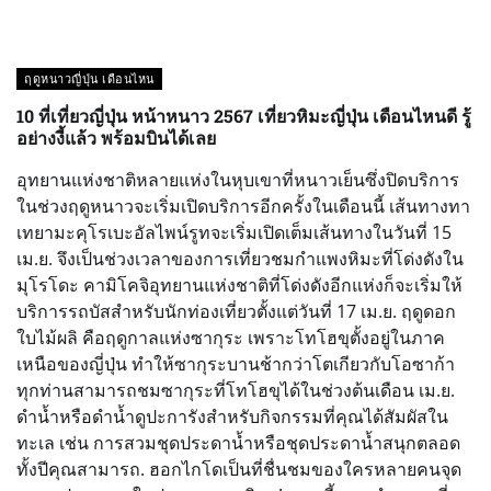
ฤดูหนาวญี่ปุ่น เดือนไหน
10 ที่เที่ยวญี่ปุ่น หน้าหนาว 2567 เที่ยวหิมะญี่ปุ่น เดือนไหนดี รู้
อย่างงี้แล้ว พร้อมบินได้เลย
อุทยานแห่งชาติหลายแห่งในหุบเขาที่หนาวเย็นซึ่งปิดบริการ
ในช่วงฤดูหนาวจะเริ่มเปิดบริการอีกครั้งในเดือนนี้ เส้นทางทา
เทยามะคุโรเบะอัลไพน์รูทจะเริ่มเปิดเต็มเส้นทางในวันที่ 15
เม.ย. จึงเป็นช่วงเวลาของการเที่ยวชมกำแพงหิมะที่โด่งดังใน
มุโรโดะ คามิโคจิอุทยานแห่งชาติที่โด่งดังอีกแห่งก็จะเริ่มให้
บริการรถบัสสำหรับนักท่องเที่ยวตั้งแต่วันที่ 17 เม.ย. ฤดูดอก
ใบไม้ผลิ คือฤดูกาลแห่งซากุระ เพราะโทโฮขุตั้งอยู่ในภาค
เหนือของญี่ปุ่น ทำให้ซากุระบานช้ากว่าโตเกียวกับโอซาก้า
ทุกท่านสามารถชมซากุระที่โทโฮขุได้ในช่วงต้นเดือน เม.ย.
ดำน้ำหรือดำน้ำดูปะการังสำหรับกิจกรรมที่คุณได้สัมผัสใน
ทะเล เช่น การสวมชุดประดาน้ำหรือชุดประดาน้ำสนุกตลอด
ทั้งปีคุณสามารถ. ฮอกไกโดเป็นที่ชื่นชมของใครหลายคนจุด