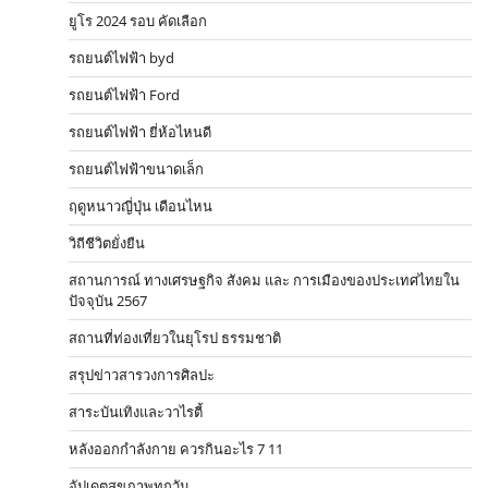
ยูโร 2024 รอบ คัดเลือก
รถยนต์ไฟฟ้า byd
รถยนต์ไฟฟ้า Ford
รถยนต์ไฟฟ้า ยี่ห้อไหนดี
รถยนต์ไฟฟ้าขนาดเล็ก
ฤดูหนาวญี่ปุ่น เดือนไหน
วิถีชีวิตยั่งยืน
สถานการณ์ ทางเศรษฐกิจ สังคม และ การเมืองของประเทศไทยใน
ปัจจุบัน 2567
สถานที่ท่องเที่ยวในยุโรป ธรรมชาติ
สรุปข่าวสารวงการศิลปะ
สาระบันเทิงและวาไรตี้
หลังออกกําลังกาย ควรกินอะไร 7 11
อัปเดตสุขภาพทุกวัน