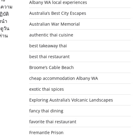
Albany WA local experiences
คุณความ
Australia’s Best City Escapes
ิบัติ
ึงนำ
Australian War Memorial
ดูวัน
authentic thai cuisine
ท่าน
best takeaway thai
best thai restaurant
Broome’s Cable Beach
cheap accommodation Albany WA
exotic thai spices
Exploring Australia’s Volcanic Landscapes
fancy thai dining
favorite thai restaurant
Fremantle Prison