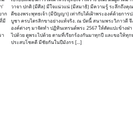
า’
วาจา ปกติ (มีศีล) มีใจแน่วแน่ (มีสมาธิ) มีความรู้ ระลึกถึง
อยาก
ดีของพระพุทธเจ้า (มีปัญญา) เท่ากับได้เฝ้าพระองค์ด้วยการปฏ
่มี
บูชา ครบไตรสิกขาอย่างแท้จริง. ณ บัดนี้ สนามพระวิภาวดี จ
องค์ต่างๆ มาจัดทำ ปฏิทินเทรนด์พระ 2567 ให้ตัดแปะข้างฝา 
รา
ไปด้วย ดูพระไปด้วย ตามที่เรียกร้องกันมาทุกปี และขอให้ทุก
ประสบโชคดี มีชัยกันในปีมังกร […]