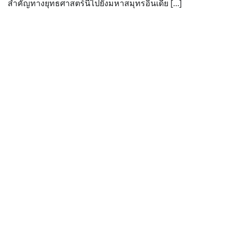
สำคัญทางยุทธศาสตร์นี้ไปยังมหาสมุทรอินเดีย […]