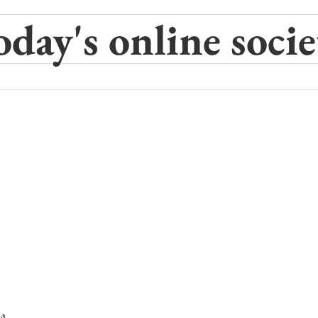
oday's online socie
ง