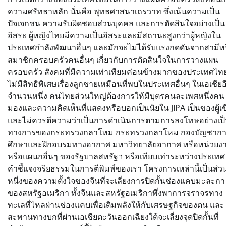
ความศรัทธาหลัก นั่นคือ พุทธศาสนาเถรวาท ซึ่งเน้นความเป็น
ปัจเจกชน ความรับผิดชอบส่วนบุคคล และการตัดสินใจอย่างเป็น
อิสระ ผู้หญิงไทยมีความเป็นอิสระและมีสถานะสูงกว่าผู้หญิงใน
ประเทศกำลังพัฒนาอื่นๆ และมักจะไม่ได้รับแรงกดดันจากสามีห
สมาชิกครอบครัวคนอื่นๆ เกี่ยวกับการตัดสินใจในการวางแผน
ครอบครัว สังคมที่มีความเท่าเทียมค่อนข้างมากของประเทศไทย
ไม่มีสิทธิพิเศษเรื่องลูกชายเหมือนที่พบในประเทศอื่นๆ ในเอเชียอ
จำนวนหนึ่ง คนไทยส่วนใหญ่ต้องการให้มีบุตรคนละเพศหนึ่งคน 
มองและความคิดเห็นที่แสดงหรือบอกเป็นนัยใน JIPA เป็นของผู้เ
และไม่ควรตีความว่าเป็นการดำเนินการตามการลงโทษอย่างเป
ทางการของกระทรวงกลาโหม กระทรวงกลาโหม กองบัญชาก
ศึกษาและฝึกอบรมทางอากาศ มหาวิทยาลัยอากาศ หรือหน่วยง
หรือแผนกอื่นๆ ของรัฐบาลสหรัฐฯ หรือเทียบเท่าระหว่างประเทศ 
คำชี้แจงจริยธรรมในการตีพิมพ์ของเรา โครงการเหล่านี้เป็นส่ว
หนึ่งของความตั้งใจของจีนที่จะเลี่ยงการปิดกั้นช่องแคบมะละกา
ของสหรัฐอเมริกา ทั้งจีนและสหรัฐอเมริกาพึ่งพาการจราจรทาง
ทะเลที่ไหลผ่านช่องแคบเพื่อเติมพลังให้กับเศรษฐกิจของตน และ
สะพานทางบกที่ผ่านเอเชียตะวันออกเฉียงใต้จะเลี่ยงจุดปิดกั้นที่