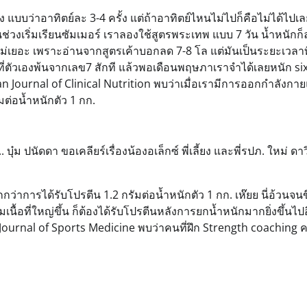
แบบว่าอาทิตย์ละ 3-4 ครั้ง แต่ถ้าอาทิตย์ไหนไม่ไปก็คือไม่ได้ไปเลย
นช่วงเริ่มเรียนซัมเมอร์ เราลองใช้สูตรพระเทพ แบบ 7 วัน น้ำหนักก
ม่เยอะ เพราะอ่านจากสูตรเค้าบอกลด 7-8 โล แต่มันเป็นระยะเวลาท
จที่ตัวเองพ้นจากเลข7 สักที แล้วพอเดือนพฤษภาเราจำได้เลยหนัก six
can Journal of Clinical Nutrition พบว่าเมื่อเรามีการออกกำลังกา
มต่อน้ำหนักตัว 1 กก.
ุ๋ม ปนัดดา ขอเคลียร์เรื่องน้องอเล็กซ์ พี่เลี้ยง และพี่รปภ. ใหม่ ดา
่าการได้รับโปรตีน 1.2 กรัมต่อน้ำหนักตัว 1 กก. เห๊ยย นี่อ้วนจนข
ื้อที่ใหญ่ขึ้น ก็ต้องได้รับโปรตีนหลังการยกน้ำหนักมากยิ่งขึ้นไป
h Journal of Sports Medicine พบว่าคนที่ฝึก Strength coaching 