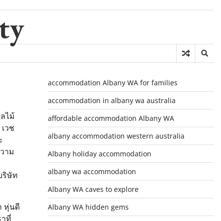
ty
accommodation Albany WA for families
accommodation in albany wa australia
ลไม้
affordable accommodation Albany WA
 เวช
albany accommodation western australia
ะ
ความ
Albany holiday accommodation
albany wa accommodation
ริษัท
Albany WA caves to explore
หุ่นดี
Albany WA hidden gems
าที่