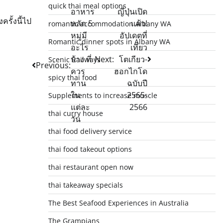
quick thai meal options
อาหาร
ญี่ปุ่นเปิด
รั้งนี้ไป
หลัก 5
แล้ว!
romantic accommodation Albany WA
หมู่มี
อัปเดตที่
Romantic dinner spots in Albany WA
อะไร
เที่ยว
บ้าง ที่
Next:
โตเกียว-
Scenic Railways
Previous:
ควร
ฮอกไกโด
spicy thai food
ทาน
ฉบับปี
ใน
2565-
Supplements to increase muscle
แต่ละ
2566
thai curry house
วัน
thai food delivery service
thai food takeout options
thai restaurant open now
thai takeaway specials
The Best Seafood Experiences in Australia
The Grampians