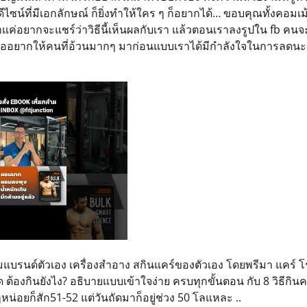
ไซน์ที่มีเอกลักษณ์ ก็ยิ่งทำให้ใคร ๆ ก็อยากได้… ขอบคุณทั้งคอมเม
เราแค่อยากจะแชร์ว่าวิธีนี้เห็นผลกับเรา แล้วตอนเราลงรูปใน fb คน
ืออยากให้คนที่อ้วนมากๆ มาก่อนแบบเราได้มีกำลังใจในการลดนะ ว
มแบรนด์ตัวเอง เครื่องสำอาง สกินแคร์ของตัวเอง โดยพรีมา แคร์ 
 ต้องกินยังไง? อธิบายแบบเข้าใจง่าย ครบทุกขั้นตอน กับ 8 วิธีกิ
ๆหน่อยก็สัก51-52 แต่วันถัดมาก็อยู่ช่วง 50 โลแหละ ..