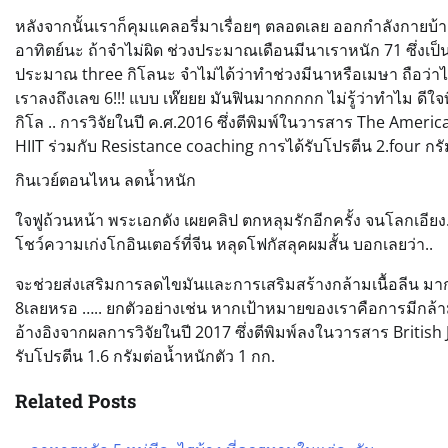
หลังจากนั้นเราก็คุมแคลอรี่มาเรื่อยๆ ตลอดเลย ออกกำลังกายบ้าง 
อาทิตย์นะ ถ้าจำไม่ผิด ช่วงประมาณเดือนมีนาเราหนัก 71 ซึ่งเป็
ประมาณ three กิโลนะ จำไม่ได้ว่าทำช่วงมีนาหรือเมษา ถือว่าไ
เราลงถึงเลข 6!!! แบบ เห๊ยยย มันฟินมากกกกก ไม่รู้ว่าทำไม ดีใ
กิโล .. การวิจัยในปี ค.ศ.2016 ซึ่งตีพิมพ์ในวารสาร The Ameri
HIIT ร่วมกับ Resistance coaching การได้รับโปรตีน 2.four กรั
กินเวย์ตอนไหน ลดน้ำหนัก
ใจฟูถ้วนหน้า พระเอกดัง เผยคลิป ตกหลุมรักอีกครั้ง จนโลกเอียง.. บ
โชว์ความเก่งโกอินเตอร์ที่จีน หลุดโฟกัสลุคผมสั้น บอกเลยว่า..
จะช่วยส่งเสริมการลดไขมันและการเสริมสร้างกล้ามเนื้อลีน มากกว
8เลยหรอ ….. ยกตัวอย่างเช่น หากเป้าหมายของเราคือการมีกล้ามเน
อ้างอิงจากผลการวิจัยในปี 2017 ซึ่งตีพิมพ์ลงในวารสาร Britis
รับโปรตีน 1.6 กรัมต่อน้ำหนักตัว 1 กก.
Related Posts