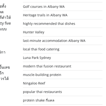
ทั้ง
Golf courses in Albany WA
็ลด
Heritage trails in Albany WA
ี่ทำให้
ty five
highly recommended thai dishes
ยแบบ
Hunter Valley
last-minute accommodation Albany WA
local thai food catering
วิกา
Luna Park Sydney
modern thai fusion restaurant
ึ้นเลข
อีก
muscle-building protein
ควรได้
Ningaloo Reef
popular thai restaurants
protein shake กี่แคล