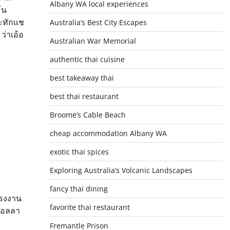
Albany WA local experiences
้น
จะทักแช
Australia’s Best City Escapes
่าเอ้อ
Australian War Memorial
authentic thai cuisine
best takeaway thai
best thai restaurant
Broome’s Cable Beach
cheap accommodation Albany WA
exotic thai spices
Exploring Australia’s Volcanic Landscapes
fancy thai dining
โรงงาน
favorite thai restaurant
นคอลลา
Fremantle Prison