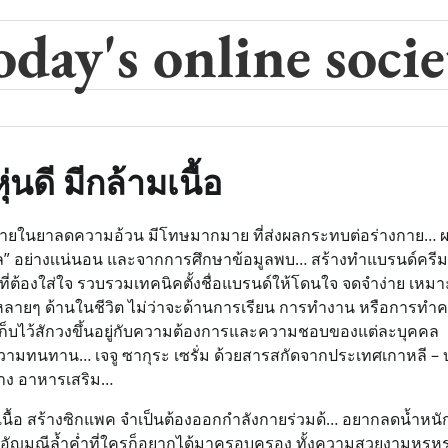
oday's online socie
ุ่นดี มีกล้ามเนื้อ
นตรายในยาลดความอ้วน มีโทษมากมาย ที่ส่งผลกระทบต่อร่างกาย… ผ
้ล” อย่างเเน่นอน และจากการศึกษาข้อมูลพบ… สร้างทำแบรนด์ครีม
งที่ต้องใส่ใจ รวบรวมเทคนิคตั้งชื่อแบรนด์ให้โดนใจ จดจำง่าย เหมา
าสหลายๆ ด้านในชีวิต ไม่ว่าจะด้านการเรียน การทำงาน หรือการทำ
นเก็บไว้สักวงขึ้นอยู่กับความต้องการและความชอบของแต่ละบุคคล
 ความทนทาน… เจจู ซากุระ เซรั่ม ด้วยสารสกัดจากประเทศเกาหลี – บ
ำอาง อาหารเสริม…
ื้อ สร้างซิกแพค จำเป็นต้องออกกำลังกายร่วมด้… อยากลดน้ำหนัก 
็นอัญมณีล้ำค่ำที่ใครก็อยากได้มาครอบครอง ทั้งความสวยงามหรูหร